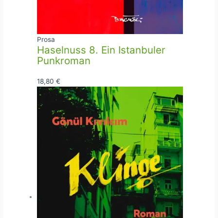
Prosa
Haselnuss 8. Ein Istanbuler
Punkroman
18,80
€