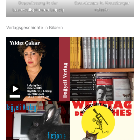
Doppellesung in der
Soundscape im Kreuzberger
Baumwollspinnerei Leipzig
»Clash«
Verlagsgeschichte in Bildern