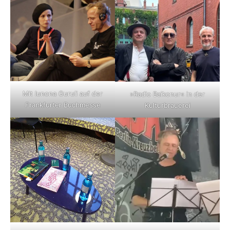
Mit Iunona Guruli auf der
»Radio Baikonur« in der
Frankfurter Buchmesse
Kulturbrauerei