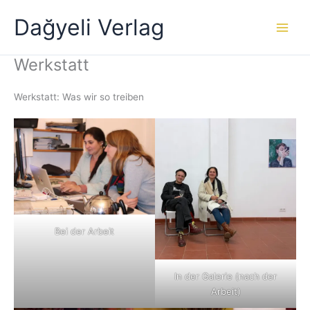
Zum
Dağyeli Verlag
Inhalt
springen
Werkstatt
Werkstatt: Was wir so treiben
Bei der Arbeit
In der Galerie (nach der
Arbeit)