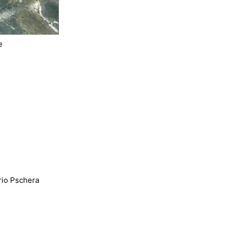
e
rio Pschera