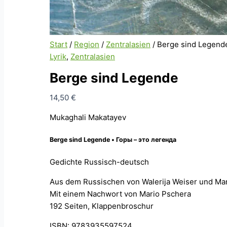
Start
/
Region
/
Zentralasien
/ Berge sind Legend
Lyrik
,
Zentralasien
Berge sind Legende
14,50
€
Mukaghali Makatayev
Berge sind Legende • Горы – это легенда
Gedichte Russisch-deutsch
Aus dem Russischen von Walerija Weiser und Ma
Mit einem Nachwort von Mario Pschera
192 Seiten, Klappenbroschur
ISBN: 9783935597524