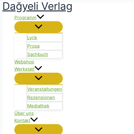
Dağyeli Verlag
Zum
Inhalt
Programm
springen
Lyrik
Prosa
Sachbuch
Webshop
Werkstatt
Veranstaltungen
Rezensionen
Mediathek
Über uns
Kontakt