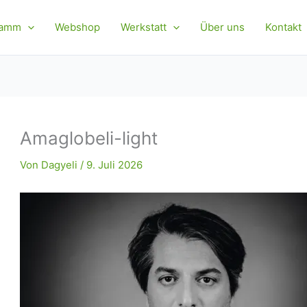
ramm
Webshop
Werkstatt
Über uns
Kontakt
Amaglobeli-light
Von
Dagyeli
/
9. Juli 2026