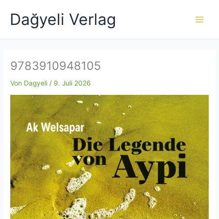
Zum
Dağyeli Verlag
Inhalt
springen
9783910948105
Von
Dagyeli
/
9. Juli 2026