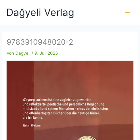
Zum
Dağyeli Verlag
Inhalt
springen
9783910948020-2
Von
Dagyeli
/
9. Juli 2026